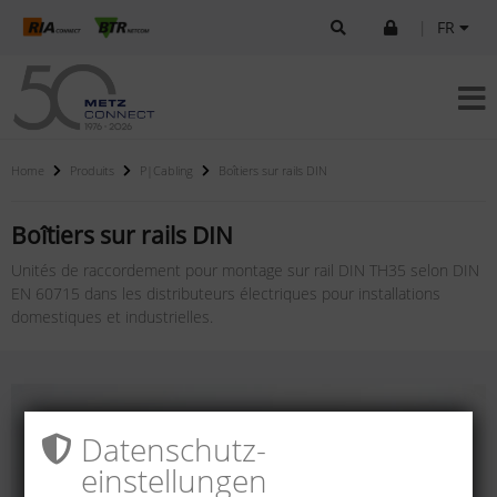
|
FR
Home
Produits
P|Cabling
Boîtiers sur rails DIN
Boîtiers sur rails DIN
Unités de raccordement pour montage sur rail DIN TH35 selon DIN
EN 60715 dans les distributeurs électriques pour installations
domestiques et industrielles.
Datenschutz­
einstellungen