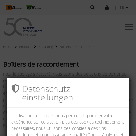
|
FR
Home
Produits
P|Cabling
Boîtiers de raccordement
Boîtiers de raccordement
Pour le câblage structuré, nous avons des solutions de boîtier de
raccordement garantissant une flexibilité maximale. Qu’il s’agisse de
Datenschutz­
boîtiers de raccordement modulaires ou compactes, d’unités
encastrées ou de connexions pour le profilé chapeau, nous
einstellungen
proposons des possibilités pour les connexions cuivre (RJ45) et fibre
optique avec différents nombres de ports dans différentes classes
de performance. En plus des solutions avec une forme de montage
L'utilisation de cookies nous permet d'optimiser votre
modulaire, nous proposons également une forme de montage
expérience sur ce site. En plus des cookies techniquement
Keystone.
nécessaires, nous utilisons des cookies à des fins
statistiques et pour l'assurance qualité (Google Analytics et