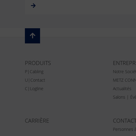
PRODUITS
ENTREPR
P|Cabling
Notre Socié
U|Contact
METZ CONN
C|Logline
Actualités
Salons | É
CARRIÈRE
CONTAC
Personnes à