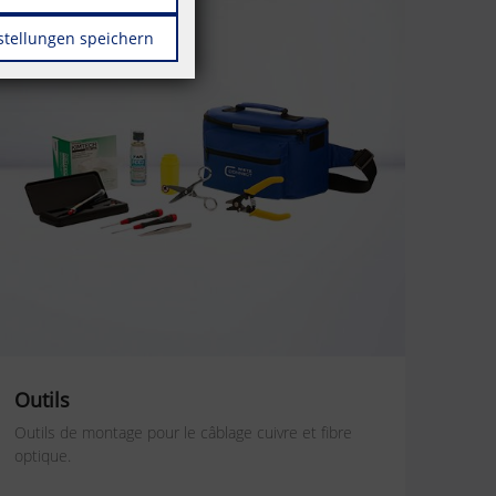
stellungen speichern
Outils
Outils de montage pour le câblage cuivre et fibre
optique.