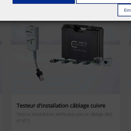
Ein
Testeur d'installation câblage cuivre
Testeur d’installation KAPRi plus pour le câblage RJ45
et M12.