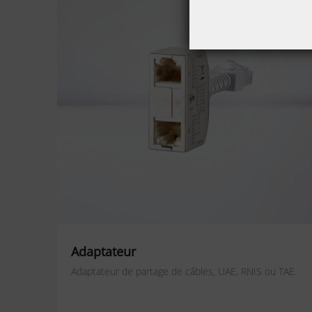
Adaptateur
Adaptateur de partage de câbles, UAE, RNIS ou TAE.