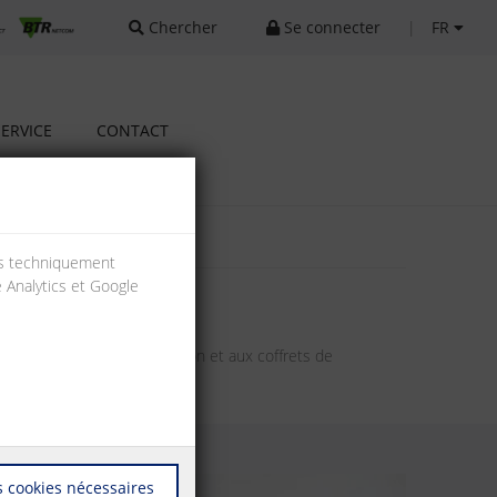
Chercher
Se connecter
|
FR
SERVICE
CONTACT
ies techniquement
e Analytics et Google
ion aux outils d’installation et aux coffrets de
 cookies nécessaires