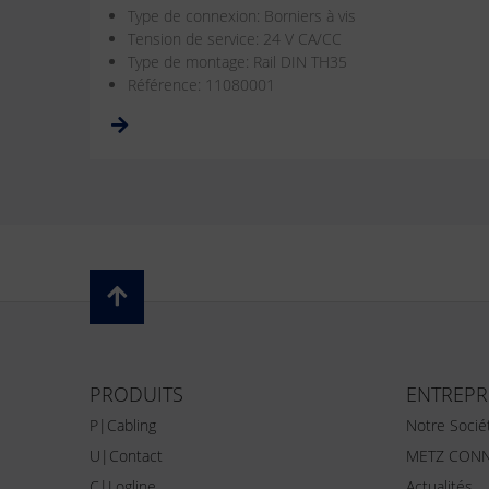
Type de connexion: Borniers à vis
Tension de service: 24 V CA/CC
Type de montage: Rail DIN TH35
Référence: 11080001
PRODUITS
ENTREPR
P|Cabling
Notre Socié
U|Contact
METZ CONN
C|Logline
Actualités