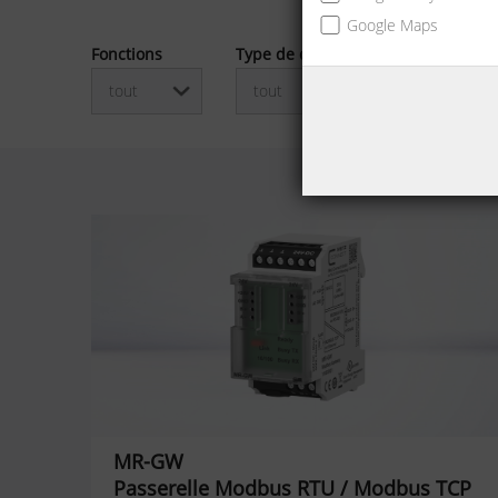
Google Maps
Fonctions
Type de connexion
tout
tout
MR-GW
Passerelle Modbus RTU / Modbus TCP