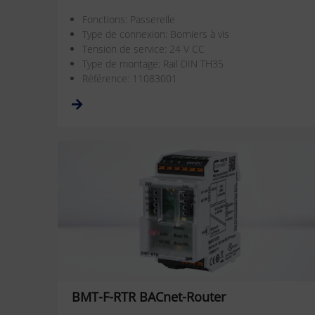
Fonctions: Passerelle
Type de connexion: Borniers à vis
Tension de service: 24 V CC
Type de montage: Rail DIN TH35
Référence: 11083001
BMT-F-RTR BACnet-Router