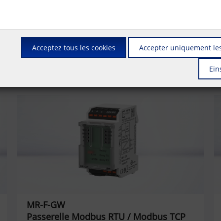
Acceptez tous les cookies
Accepter uniquement les
Ein
MR-F-GW
Passerelle Modbus RTU / Modbus TCP