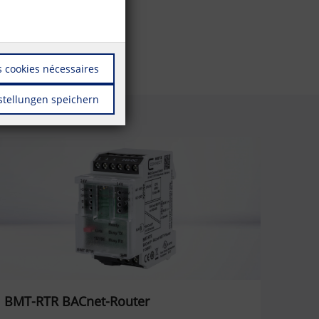
 cookies nécessaires
stellungen speichern
BMT-RTR BACnet-Router