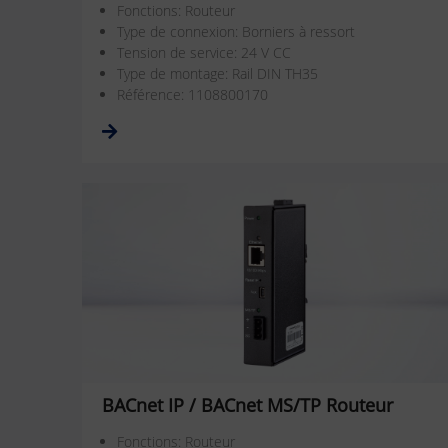
Fonctions: Routeur
Type de connexion: Borniers à ressort
Tension de service: 24 V CC
Type de montage: Rail DIN TH35
Référence: 1108800170
BACnet IP / BACnet MS/TP Routeur
Fonctions: Routeur