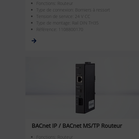
Fonctions: Routeur
Type de connexion: Borniers à ressort
Tension de service: 24 V CC
Type de montage: Rail DIN TH35
Référence: 1108800170
BACnet IP / BACnet MS/TP Routeur
Fonctions: Routeur