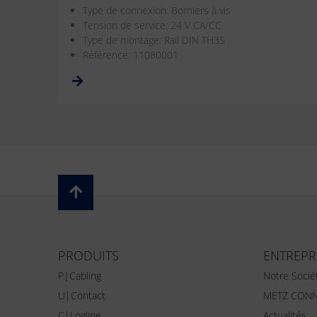
Type de connexion: Borniers à vis
Tension de service: 24 V CA/CC
Type de montage: Rail DIN TH35
Référence: 11080001
PRODUITS
ENTREPR
P|Cabling
Notre Socié
U|Contact
METZ CONN
C|Logline
Actualités