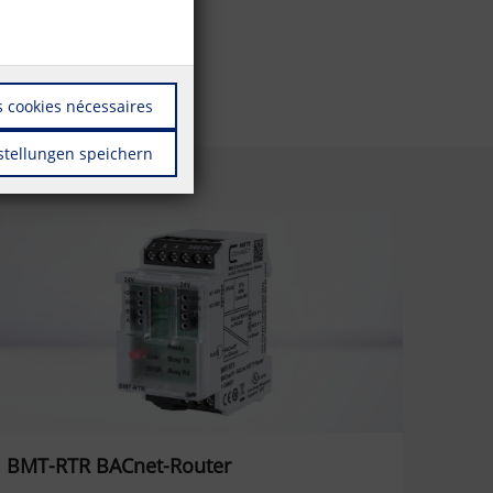
 cookies nécessaires
stellungen speichern
BMT-RTR BACnet-Router