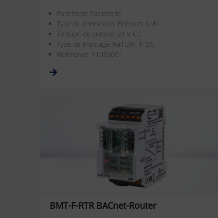
Fonctions: Passerelle
Type de connexion: Borniers à vis
Tension de service: 24 V CC
Type de montage: Rail DIN TH35
Référence: 11083001
BMT-F-RTR BACnet-Router