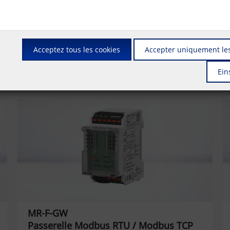
Acceptez tous les cookies
Accepter uniquement les
Ein
MR-F-GW
Passerelle Modbus RTU / Modbus TCP