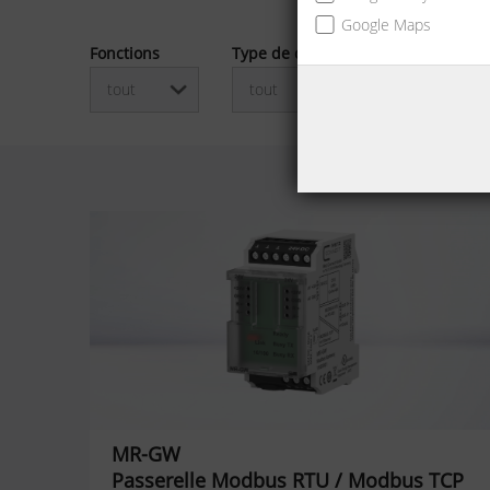
Google Maps
Fonctions
Type de connexion
tout
tout
MR-GW
Passerelle Modbus RTU / Modbus TCP