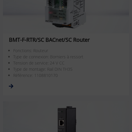
BMT-F-RTR/SC BACnet/SC Router
Fonctions: Routeur
Type de connexion: Borniers à ressort
Tension de service: 24 V CC
Type de montage: Rail DIN TH35
Référence: 1108810170