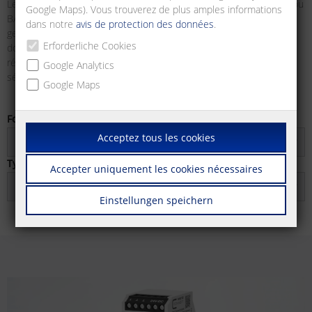
Les registres ou objets et ressources des appareils Modbus RTU ou
Google Maps). Vous trouverez de plus amples informations
BACnet MS/TP sont ainsi mis à la disposition d'un système de
dans notre
avis de protection des données
.
gestion d'immeuble (BMS). Pour la communication cryptée des
Erforderliche Cookies
données, le routeur BACnet/SC (Secure Connect) achemine les
réseaux BACnet MS/TP ou BACnet/IP vers un réseau BACnet/SC
Google Analytics
sécurisé et crypté.
Google Maps
Fonctions
Acceptez tous les cookies
tout
Type de connexion
Accepter uniquement les cookies nécessaires
tout
Einstellungen speichern