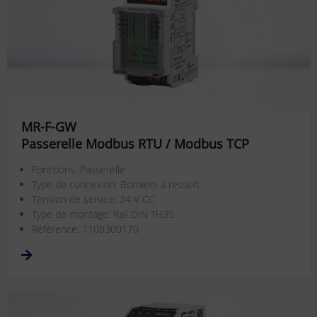
MR-F-GW
Passerelle Modbus RTU / Modbus TCP
Fonctions: Passerelle
Type de connexion: Borniers à ressort
Tension de service: 24 V CC
Type de montage: Rail DIN TH35
Référence: 1108300170