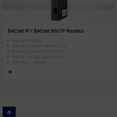
BACnet IP / BACnet MS/TP Routeur
Fonctions: Routeur
Type de connexion: Borniers à vis
Tension de service: 24 V CA/CC
Type de montage: Rail DIN TH35
Référence: 11080001