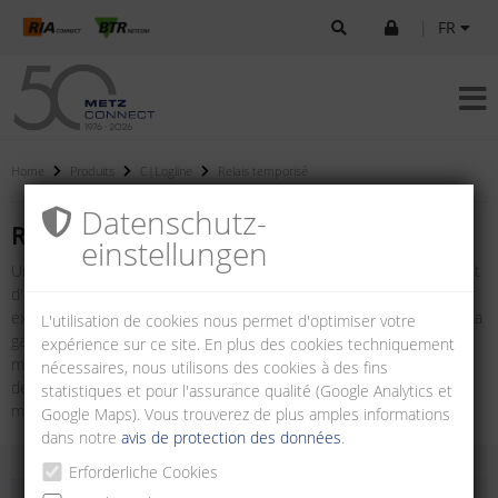
|
FR
Home
Produits
C|Logline
Relais temporisé
Datenschutz­
Relais temporisé
einstellungen
Un relais temporisé est une version spéciale d'un relais permettant
d'obtenir des temporisations à la mise en marche ou à l'arrêt par
exemple dans les techniques de commande et d'automatisation. La
L'utilisation de cookies nous permet d'optimiser votre
gamme de produits propose des relais temporisés à fonctions
expérience sur ce site. En plus des cookies techniquement
multiples et à plages de temps réglables ainsi que des relais avec
nécessaires, nous utilisons des cookies à des fins
des fonctions spéciales telles qu'une temporisation à la mise en
statistiques et pour l'assurance qualité (Google Analytics et
marche, à l'arrêt, générateurs de cadence et en étoile-triangle.
Google Maps). Vous trouverez de plus amples informations
dans notre
avis de protection des données
.
Erforderliche Cookies