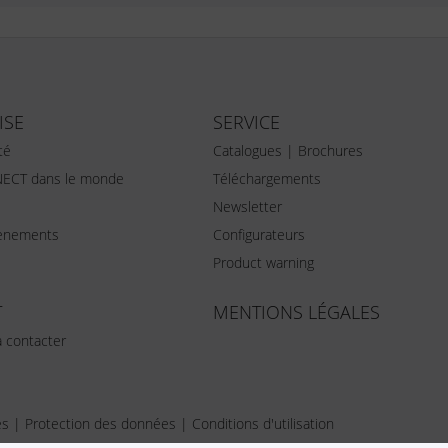
ISE
SERVICE
té
Catalogues | Brochures
ECT dans le monde
Téléchargements
Newsletter
vènements
Configurateurs
Product warning
T
MENTIONS LÉGALES
 contacter
es
|
Protection des données
|
Conditions d'utilisation