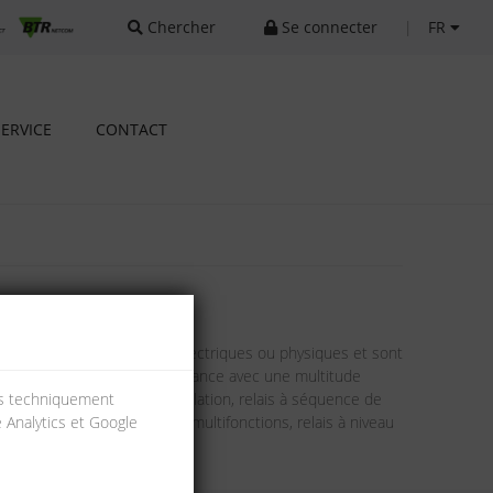
Chercher
Se connecter
|
FR
SERVICE
CONTACT
en fonction des variables électriques ou physiques et sont
lais de mesure et de surveillance avec une multitude
n des composants de l'installation, relais à séquence de
ies techniquement
ase, contrôleurs triphasés multifonctions, relais à niveau
e Analytics et Google