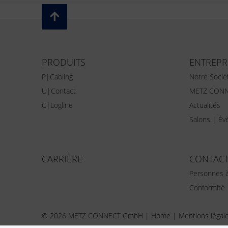
PRODUITS
ENTREPR
P|Cabling
Notre Socié
U|Contact
METZ CONN
C|Logline
Actualités
Salons | É
CARRIÈRE
CONTAC
Personnes à
Conformité
© 2026 METZ CONNECT GmbH |
Home
|
Mentions légal