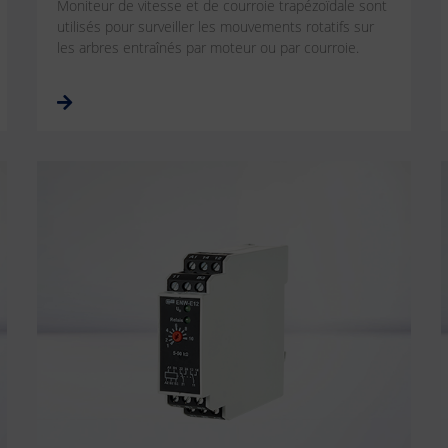
Moniteur de vitesse et de courroie trapézoïdale sont
utilisés pour surveiller les mouvements rotatifs sur
les arbres entraînés par moteur ou par courroie.