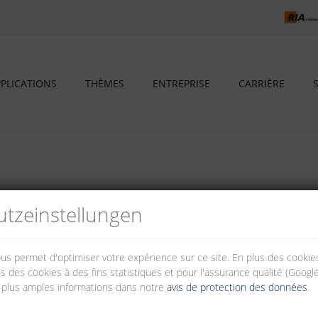
PLICATIONS
THÈMES
ENTREPRISE
CARRIÈRE
rôle
tz­einstellungen
homme et la machine ainsi que pour commander les processus électriques 
ves basse tension. La gamme METZ CONNECT couvre un large éventail de re
contrôleurs de phase pour la protection contre la destruction/dégradatio
nous permet d'optimiser votre expérience sur ce site. En plus des cook
s, relais asymétriques pour une détection fiable d'une défaillance de ph
s des cookies à des fins statistiques et pour l'assurance qualité (Googl
 plus amples informations dans notre
avis de protection des données
.