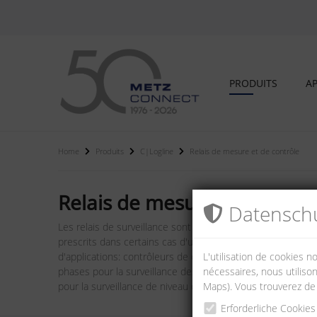
PRODUITS
AP
Home
Produits
C|Logline
Relais de mesure et de contrôle
Relais de mesure et de cont
Datenschu
Les relais de surveillance sont utilisés pour protéger l'
prescrits dans certains cas d'utilisation par les directi
d'applications: contrôleurs de courant à usage universel, 
L'utilisation de cookies 
phases pour la surveillance des champs magnétiques rotatif
nécessaires, nous utilison
pour la surveillance de niveau de remplissage.
Maps). Vous trouverez de
Erforderliche Cookies