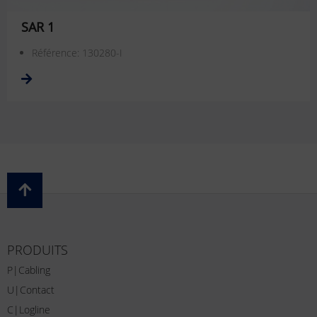
SAR 1
Référence: 130280-I
PRODUITS
P|Cabling
U|Contact
C|Logline