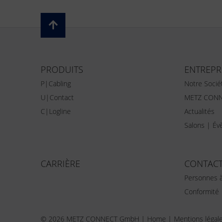
PRODUITS
ENTREPR
P|Cabling
Notre Socié
U|Contact
METZ CONN
C|Logline
Actualités
Salons | É
CARRIÈRE
CONTAC
Personnes à
Conformité
© 2026 METZ CONNECT GmbH |
Home
|
Mentions légal