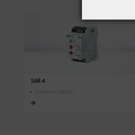
SAR 4
Référence: 130283-I