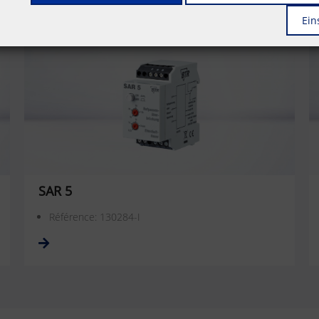
Ein
SAR 5
Référence: 130284-I