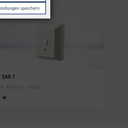
stellungen speichern
SAR 1
Référence: 130280-I