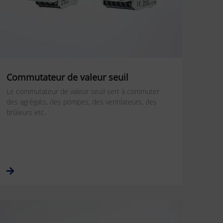
Commutateur de valeur seuil
Le commutateur de valeur seuil sert à commuter
des agrégats, des pompes, des ventilateurs, des
brûleurs etc.