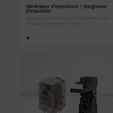
Générateur d'impulsions | élargisseur
d'impulsion
Générateurs d'impulsions servent à étendre le signal
d'impulsions extrêmement courtes.