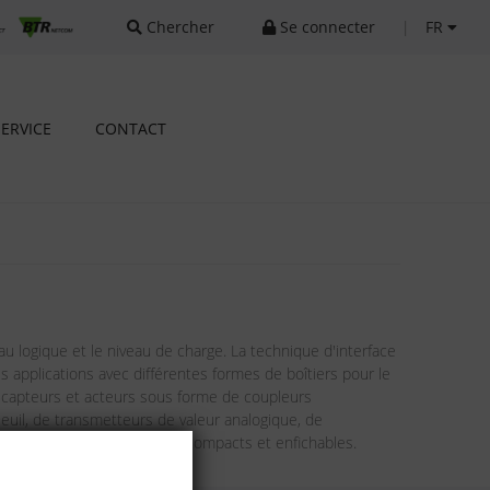
Chercher
Se connecter
|
FR
SERVICE
CONTACT
 logique et le niveau de charge. La technique d'interface
s applications avec différentes formes de boîtiers pour le
 capteurs et acteurs sous forme de coupleurs
euil, de transmetteurs de valeur analogique, de
iels 14 broches puissants, compacts et enfichables.