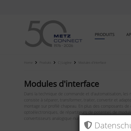
PRODUITS
AP
Home
Produits
C|Logline
Modules d'interface
Modules d'interface
Dans la technique de commande et d'automatisation, les m
consiste à séparer, transformer, traiter, convertir et ada
montage sur profilé chapeau. En plus des composants de 
optoélectroniques, de répartiteurs de potentiel, de modul
convertisseurs analogique-numérique et de sectionneurs d
Datenschu