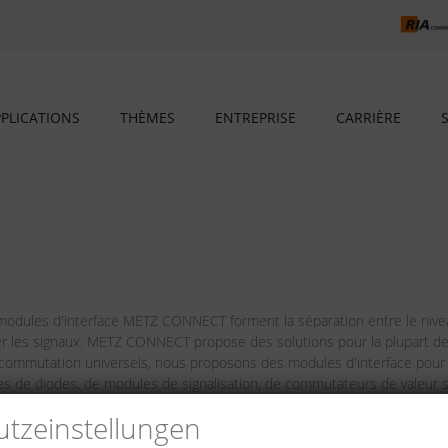
PLICATIONS
THÈMES
ENTREPRISE
CARRIÈRE
odules d'interface METZ CONNECT forment la séparation entre le niveau
pter les signaux. METZ CONNECT propose des solutions pour la plupart de
commutation universels, nous proposons des modules d'interface pour
es de diodes, de modules de signalisation, de commutateurs de valeur s
e potentiel. La gamme de produits est complétée par des relais industr
tz­einstellungen