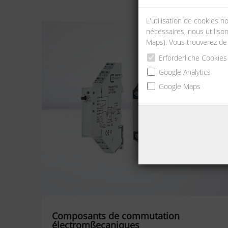
L'utilisation de cookies 
nécessaires, nous utilison
Maps). Vous trouverez de
Erforderliche Cookies
Google Analytics
Google Maps
Composants de commutation
électromßecaniques