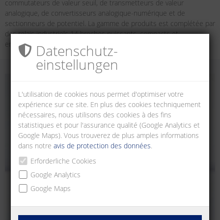
commutateurs de valeur seuil, de transmetteurs de valeur
analogique, de convertisseurs analogique-numérique et de
sectionneurs de potentiel. La gamme de produits est complétée par
des relais industriels 14 broches puissants, compacts et
enfichables.
Datenschutz­
einstellungen
L'utilisation de cookies nous permet d'optimiser votre
expérience sur ce site. En plus des cookies techniquement
nécessaires, nous utilisons des cookies à des fins
statistiques et pour l'assurance qualité (Google Analytics et
Google Maps). Vous trouverez de plus amples informations
dans notre
avis de protection des données
.
Erforderliche Cookies
Google Analytics
Google Maps