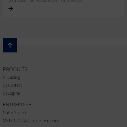
distribution du M-Bus et de l'alimentation.
PRODUITS
P|Cabling
U|Contact
C|Logline
ENTREPRISE
Notre Société
METZ CONNECT dans le monde