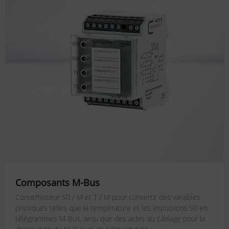
Composants M-Bus
Convertisseur S0 / M et T / M pour convertir des variables
physiques telles que la température et les impulsions S0 en
télégrammes M-Bus, ainsi que des aides au câblage pour la