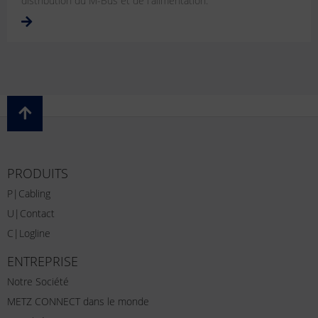
distribution du M-Bus et de l'alimentation.
PRODUITS
P|Cabling
U|Contact
C|Logline
ENTREPRISE
Notre Société
METZ CONNECT dans le monde