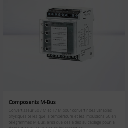
Composants M-Bus
Convertisseur S0 / M et T / M pour convertir des variables
physiques telles que la température et les impulsions S0 en
télégrammes M-Bus, ainsi que des aides au câblage pour la