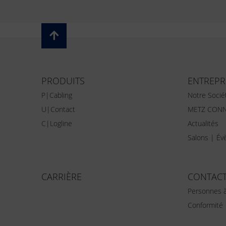
PRODUITS
ENTREPR
P|Cabling
Notre Socié
U|Contact
METZ CONN
C|Logline
Actualités
Salons | É
CARRIÈRE
CONTAC
Personnes à
Conformité