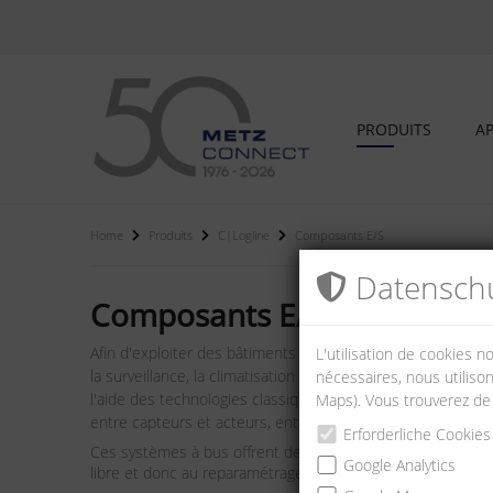
PRODUITS
AP
Home
Produits
C|Logline
Composants E/S
Datenschu
Composants E/S
Afin d'exploiter des bâtiments de grande ou de moyenne tai
L'utilisation de cookies 
la surveillance, la climatisation et l'illumination. Or, un
nécessaires, nous utilison
l'aide des technologies classiques. C'est ainsi que l'aut
Maps). Vous trouverez de
entre capteurs et acteurs, entre commutateurs et leurs 
Erforderliche Cookies
Ces systèmes à bus offrent de divers avantages : conception
Google Analytics
libre et donc au reparamétrage aisé à tout moment.