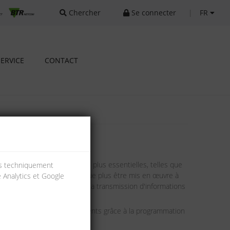
Chercher
Se connecter
|
FR
SERVICE
CONTACT
utomatiser les fonctions les plus essentielles, telles que
ies techniquement
 bâtiment ce qui ne peut presque plus être mis en œuvre à
e Analytics et Google
bus sériels pour commander la transmission d'informations
é dans l'utilisation des bâtiments grâce à la programmation