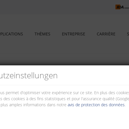
PLICATIONS
THÈMES
ENTREPRISE
CARRIÈRE
tz­einstellungen
lle d'une manière sûre et à des prix avantageux il est indispensable d'a
nous permet d'optimiser votre expérience sur ce site. En plus des cook
e telle approche va augmenter les exigences relatives aux installations du
s des cookies à des fins statistiques et pour l'assurance qualité (Googl
omation des bâtiments mise de plus en plus sur des systèmes à base de 
 plus amples informations dans notre
avis de protection des données
.
systèmes de guidage subordonnés.
 et installation plus aisées des fonctions des bâtiment; forte flexibilit