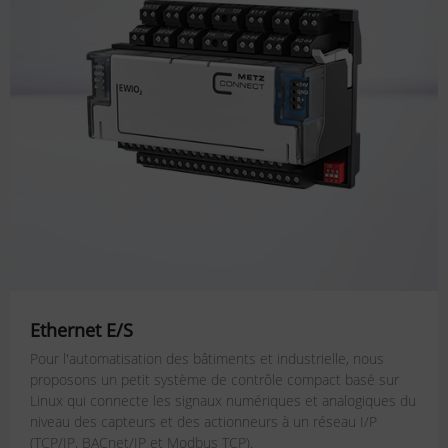
Ethernet E/S
Pour l'automatisation des bâtiments et industrielle, nous
proposons un petit système de contrôle compact basé sur
Linux qui connecte les signaux numériques et analogiques du
niveau des capteurs et des actionneurs à un réseau I/P
(TCP/IP, BACnet/IP et Modbus TCP).