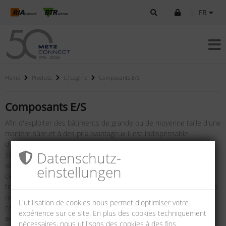
|
FR
Home
Produits
C|Logline
Composants E/S
Composants E/S
Afin d'exploiter des bâtiments de grande ou de moyenne taille d'une
manière sûre et à des prix avantageux il est indispensable
d'automatiser les fonctions les plus essentielles, telles que la
Datenschutz­
surveillance, la climatisation et l'illumination. Or, une telle approche
va augmenter les exigences relatives aux installations du bâtiment
einstellungen
ce qui ne peut presque plus être mis en œuvre à l'aide des
technologies classiques. C'est ainsi que l'automation des bâtiments
mise de plus en plus sur des systèmes à base de bus sériels pour
L'utilisation de cookies nous permet d'optimiser votre
commander la transmission d'informations entre capteurs et
expérience sur ce site. En plus des cookies techniquement
acteurs, entre commutateurs et leurs systèmes de guidage
nécessaires, nous utilisons des cookies à des fins