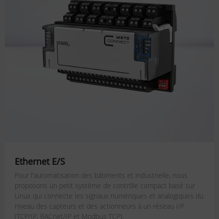
Ethernet E/S
Pour l'automatisation des bâtiments et industrielle, nous
proposons un petit système de contrôle compact basé sur
Linux qui connecte les signaux numériques et analogiques du
niveau des capteurs et des actionneurs à un réseau I/P
(TCP/IP, BACnet/IP et Modbus TCP).