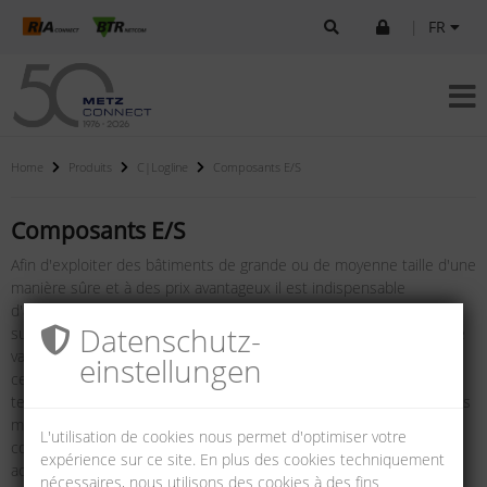
|
FR
Home
Produits
C|Logline
Composants E/S
Composants E/S
Afin d'exploiter des bâtiments de grande ou de moyenne taille d'une
manière sûre et à des prix avantageux il est indispensable
d'automatiser les fonctions les plus essentielles, telles que la
Datenschutz­
surveillance, la climatisation et l'illumination. Or, une telle approche
va augmenter les exigences relatives aux installations du bâtiment
einstellungen
ce qui ne peut presque plus être mis en œuvre à l'aide des
technologies classiques. C'est ainsi que l'automation des bâtiments
mise de plus en plus sur des systèmes à base de bus sériels pour
L'utilisation de cookies nous permet d'optimiser votre
commander la transmission d'informations entre capteurs et
expérience sur ce site. En plus des cookies techniquement
acteurs, entre commutateurs et leurs systèmes de guidage
nécessaires, nous utilisons des cookies à des fins