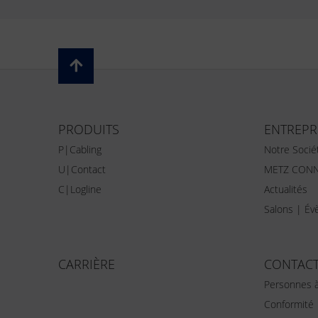
PRODUITS
ENTREPR
P|Cabling
Notre Socié
U|Contact
METZ CONN
C|Logline
Actualités
Salons | É
CARRIÈRE
CONTAC
Personnes à
Conformité