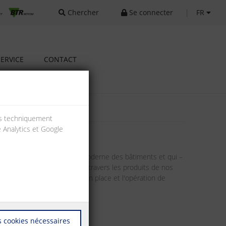
Chercher
Se connecter
|
FR
SERVICE
CONTACT
ies techniquement
e Analytics et Google
 les défis de l'automation moderne des bâtiments et qui –
bleurs et des exploitants. A travers les produits de nos
vez besoin pour la mise en place et l'opération de
seaux.
 cookies nécessaires