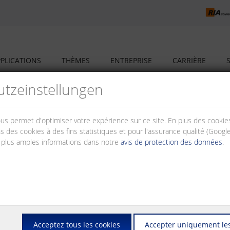
PLICATIONS
THÈMES
ENTREPRISE
CARRIÈRE
tz­einstellungen
nous permet d'optimiser votre expérience sur ce site. En plus des cook
s des cookies à des fins statistiques et pour l'assurance qualité (Googl
 plus amples informations dans notre
avis de protection des données
.
us avons mis en place une coopération avec des partenaires qui relève
r le marché – à l'avantage des investisseurs, des concepteurs, des assem
posants de système, tels que des routeurs et des switches dont vous a
n compétente quant à la conception, l'installation et l'opération des ré
Acceptez tous les cookies
Accepter uniquement les