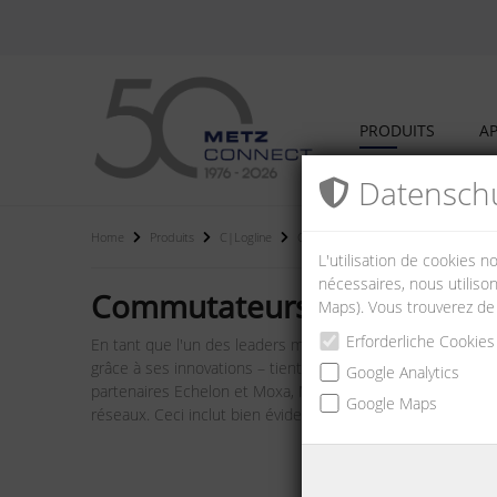
PRODUITS
AP
Datenschu
Home
Produits
C|Logline
Commutateurs industriels
L'utilisation de cookies 
nécessaires, nous utilison
Commutateurs industriels
Maps). Vous trouverez de
Erforderliche Cookies
En tant que l'un des leaders mondiaux de modules bus, no
grâce à ses innovations – tient une position principale su
Google Analytics
partenaires Echelon et Moxa, METZ CONNECT offre des com
Google Maps
réseaux. Ceci inclut bien évidemment aussi une consultatio