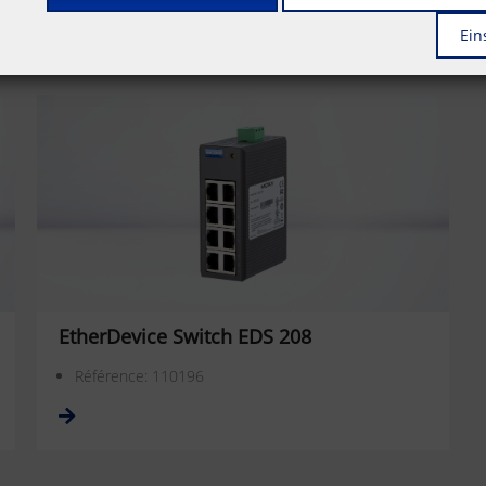
Ein
EtherDevice Switch EDS 208
Référence: 110196