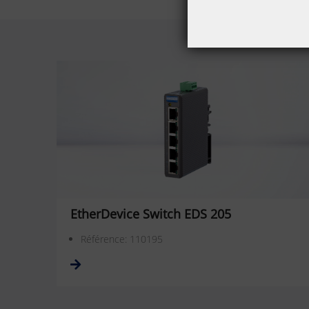
EtherDevice Switch EDS 205
Référence: 110195