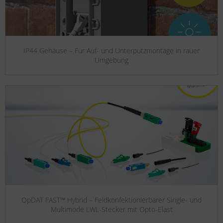
IP44 Gehäuse – Für Auf- und Unterputzmontage in rauer
Umgebung
OpDAT FAST™ Hybrid – Feldkonfektionierbarer Single- und
Multimode LWL-Stecker mit Opto-Elast