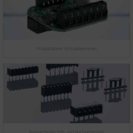
Produktfamilie Schraubklemmen
Produktfamilie Stift- und Buchsenleisten