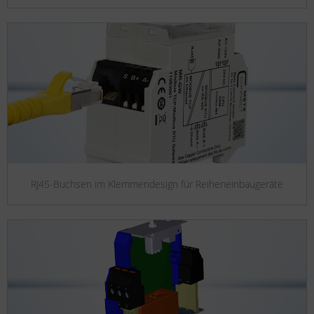
RJ45-Buchsen im Klemmendesign für Reiheneinbaugeräte