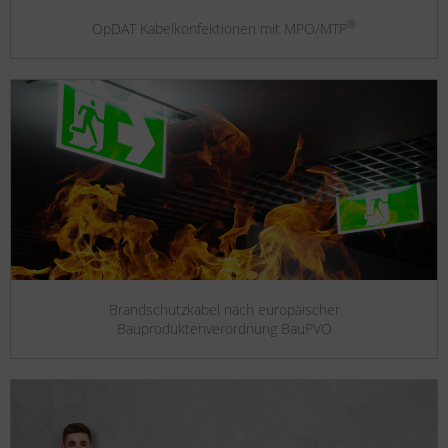
®
OpDAT Kabelkonfektionen mit MPO/MTP
Brandschutzkabel nach europäischer
Bauproduktenverordnung BauPVO