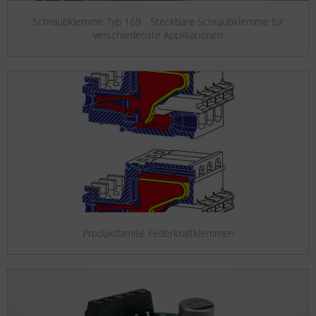
Schraubklemme Typ 169 - Steckbare Schraubklemme für
verschiedenste Applikationen
Produktfamilie Federkraftklemmen