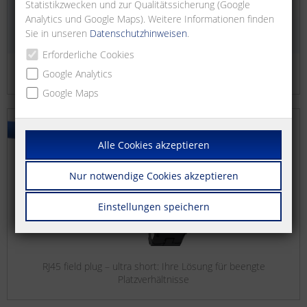
Statistikzwecken und zur Qualitätssicherung (Google
Analytics und Google Maps). Weitere Informationen finden
Sie in unseren
Datenschutzhinweisen
.
Erforderliche Cookies
Heimverkabelung
Google Analytics
Google Maps
Alle Cookies akzeptieren
Nur notwendige Cookies akzeptieren
Einstellungen speichern
RJ45 field plug – ultra short: Ihre Lösung für beengte
Platzverhältnisse