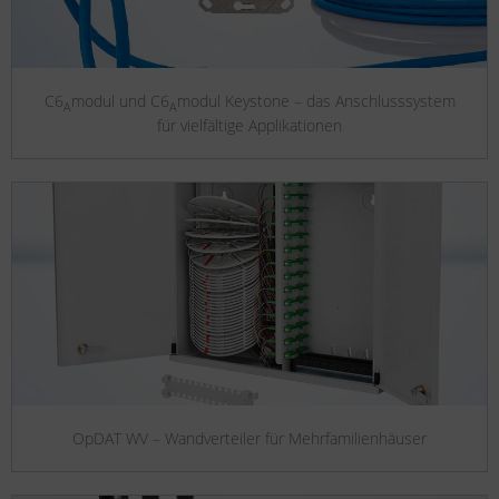
C6
modul und C6
modul Keystone – das Anschlusssystem
A
A
für vielfältige Applikationen
OpDAT WV – Wandverteiler für Mehrfamilienhäuser