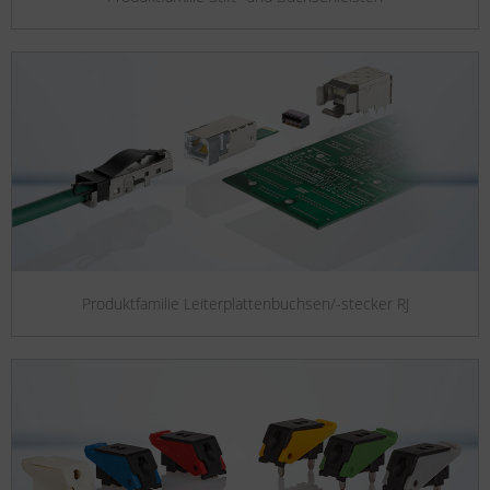
Produktfamilie Leiterplattenbuchsen/-stecker RJ