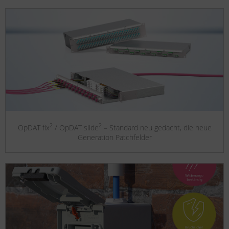
2
2
OpDAT fix
/ OpDAT slide
– Standard neu gedacht, die neue
Generation Patchfelder