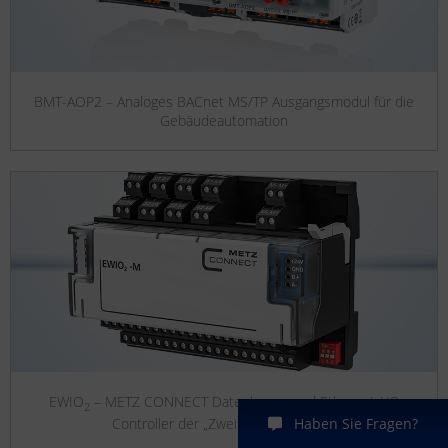
BMT-AOP2 – Analoges BACnet MS/TP Ausgangsmodul für die
Gebäudeautomation
EWIO
– METZ CONNECT Datenlogger und Ethernet-I/O
2
Controller der „Zweiten Generation“
Haben Sie Fragen?