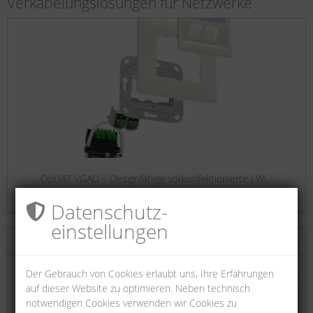
Verkabelungslösungen für Netzwerke
OpDAT VGAD – Designfähige vorkonfektionierte LWL-
Anschlussdose
Datenschutz­
einstellungen
Der Gebrauch von Cookies erlaubt uns, Ihre Erfahrungen
auf dieser Website zu optimieren. Neben technisch
notwendigen Cookies verwenden wir Cookies zu