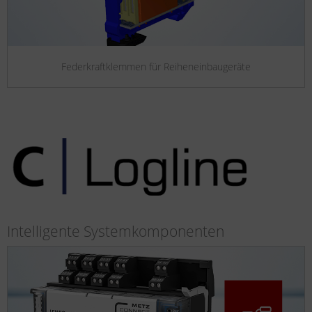
Federkraftklemmen für Reiheneinbaugeräte
Intelligente Systemkomponenten