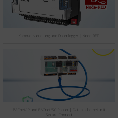
Kompaktsteuerung und Datenlogger | Node-RED
BACnet/IP und BACnet/SC Router | Datensicherheit mit
Secure Connect