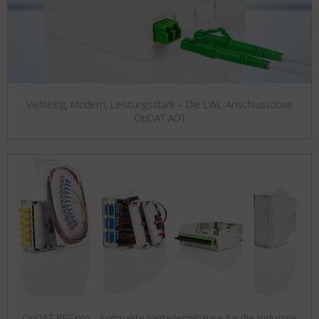
Vielseitig, Modern, Leistungsstark – Die LWL-Anschlussdose
OpDAT ADT
OpDAT REGpro – kompakte Verteilergehäuse für die Industrie