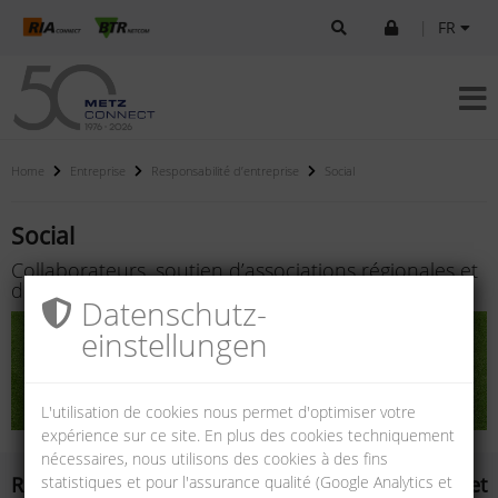
|
FR
Home
Entreprise
Responsabilité d’entreprise
Social
Social
Collaborateurs, soutien d’associations régionales et
de partenaires de formation
Datenschutz­
einstellungen
L'utilisation de cookies nous permet d'optimiser votre
expérience sur ce site. En plus des cookies techniquement
nécessaires, nous utilisons des cookies à des fins
statistiques et pour l'assurance qualité (Google Analytics et
Responsabilité envers nos collaborateurs et