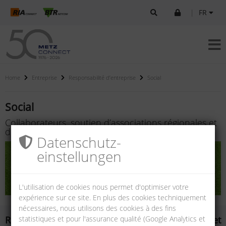
|
FR
Home
Entreprise
Responsabilité d’entreprise
Social
Social
Collaborateurs, soutien d’associations régionales et
de partenaires de formation
Datenschutz­
einstellungen
L'utilisation de cookies nous permet d'optimiser votre
expérience sur ce site. En plus des cookies techniquement
nécessaires, nous utilisons des cookies à des fins
statistiques et pour l'assurance qualité (Google Analytics et
Responsabilité envers nos collaborateurs et