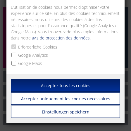
L'utilisation de cookies nous permet d'optimiser votre
expérience sur ce site. En plus des cookies techniquement
nécessaires, nous utilisons des cookies à des fins
statistiques et pour l'assurance qualité (Google Analytics et
Google Maps). Vous trouverez de plus amples informations
dans notre
avis de protection des données
.
Erforderliche Cookies
Google Analytics
Google Maps
Code de conduite des affaires
Acceptez tous les cookies
Tolérance zéro
Accepter uniquement les cookies nécessaires
Sélection de nos partenaires commerciaux
Einstellungen speichern
Respecter les lois