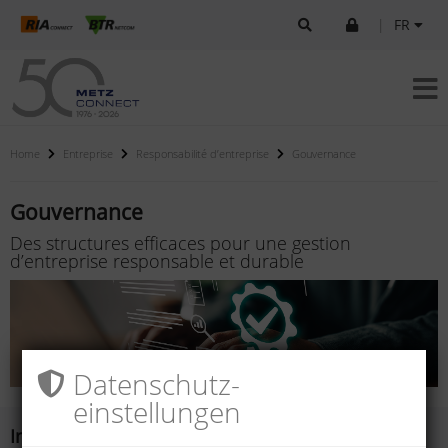
|
FR
Home
Entreprise
Responsabilité d’entreprise
Gouvernance
Gouvernance
Des structures efficaces pour une gestion
d’entreprise responsable et durable
Datenschutz­
einstellungen
Intégrité et conformité