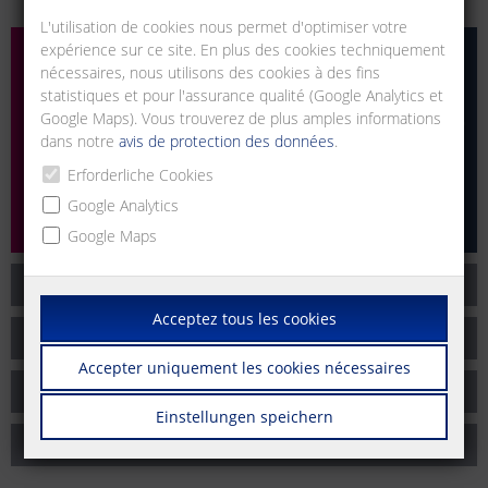
L'utilisation de cookies nous permet d'optimiser votre
expérience sur ce site. En plus des cookies techniquement
nécessaires, nous utilisons des cookies à des fins
statistiques et pour l'assurance qualité (Google Analytics et
Google Maps). Vous trouverez de plus amples informations
dans notre
avis de protection des données
.
Erforderliche Cookies
Google Analytics
Google Maps
Code de conduite des affaires
Acceptez tous les cookies
Tolérance zéro
Accepter uniquement les cookies nécessaires
Sélection de nos partenaires commerciaux
Einstellungen speichern
Respecter les lois