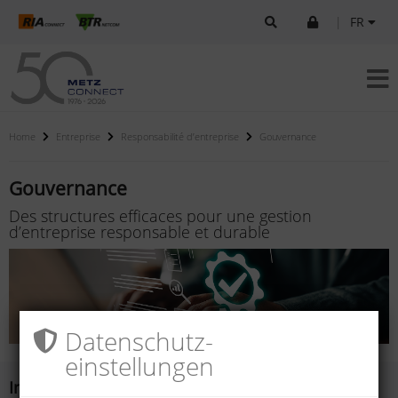
|
FR
Home
Entreprise
Responsabilité d’entreprise
Gouvernance
Gouvernance
Des structures efficaces pour une gestion
d’entreprise responsable et durable
Datenschutz­
einstellungen
Intégrité et conformité