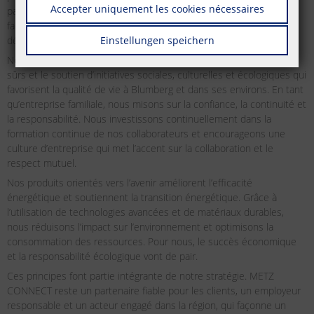
Accepter uniquement les cookies nécessaires
particulier à notre lieu d’origine, Blumberg. En tant qu’entreprise
familiale, nous nous sentons responsables de la région et de son
développement durable depuis des décennies.
Einstellungen speichern
Notre responsabilité régionale se traduit par la création d’emplois
sûrs et le soutien d’initiatives sociales, culturelles et écologiques qui
favorisent la qualité de vie à Blumberg et dans ses environs. En tant
qu’entreprise familiale, nous misons sur la confiance, la continuité et
la responsabilité. Nous investissons continuellement dans la
formation continue de nos collaborateurs et encourageons une
culture d’entreprise qui met l’accent sur la collaboration et le
respect mutuel.
Nos produits orientés vers l’avenir améliorent l’efficacité
énergétique et soutiennent la transition énergétique. Grâce à
l’utilisation de technologies avancées et de matériaux durables,
nous réduisons l’impact sur l’environnement et optimisons la
consommation des ressources. Pour nous, le succès économique
et la responsabilité écologique vont de pair.
Ces principes font partie intégrante de notre stratégie. METZ
CONNECT reste un partenaire fiable pour les clients, un employeur
responsable et un acteur engagé dans la région, qui façonne un