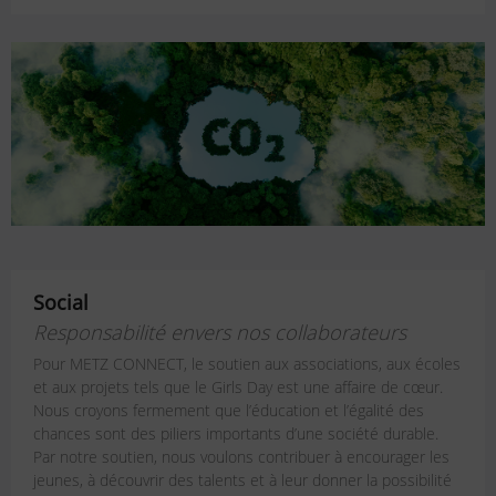
Social
Responsabilité envers nos collaborateurs
Pour METZ CONNECT, le soutien aux associations, aux écoles
et aux projets tels que le Girls Day est une affaire de cœur.
Nous croyons fermement que l’éducation et l’égalité des
chances sont des piliers importants d’une société durable.
Par notre soutien, nous voulons contribuer à encourager les
jeunes, à découvrir des talents et à leur donner la possibilité