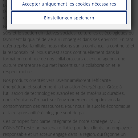
Accepter uniquement les cookies nécessaires
particulier à notre lieu d’origine, Blumberg. En tant qu’entreprise
familiale, nous nous sentons responsables de la région et de son
développement durable depuis des décennies.
Einstellungen speichern
Notre responsabilité régionale se traduit par la création d’emplois
sûrs et le soutien d’initiatives sociales, culturelles et écologiques qui
favorisent la qualité de vie à Blumberg et dans ses environs. En tant
qu’entreprise familiale, nous misons sur la confiance, la continuité et
la responsabilité. Nous investissons continuellement dans la
formation continue de nos collaborateurs et encourageons une
culture d’entreprise qui met l’accent sur la collaboration et le
respect mutuel.
Nos produits orientés vers l’avenir améliorent l’efficacité
énergétique et soutiennent la transition énergétique. Grâce à
l’utilisation de technologies avancées et de matériaux durables,
nous réduisons l’impact sur l’environnement et optimisons la
consommation des ressources. Pour nous, le succès économique
et la responsabilité écologique vont de pair.
Ces principes font partie intégrante de notre stratégie. METZ
CONNECT reste un partenaire fiable pour les clients, un employeur
responsable et un acteur engagé dans la région, qui façonne un