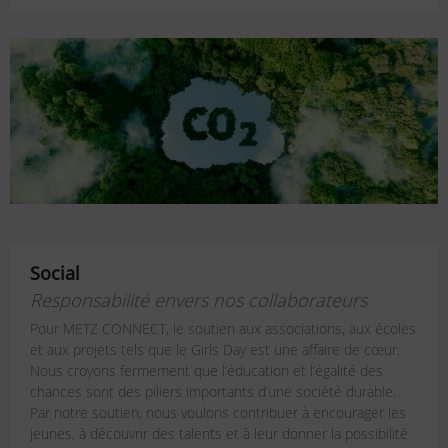
Social
Responsabilité envers nos collaborateurs
Pour METZ CONNECT, le soutien aux associations, aux écoles
et aux projets tels que le Girls Day est une affaire de cœur.
Nous croyons fermement que l’éducation et l’égalité des
chances sont des piliers importants d’une société durable.
Par notre soutien, nous voulons contribuer à encourager les
jeunes, à découvrir des talents et à leur donner la possibilité