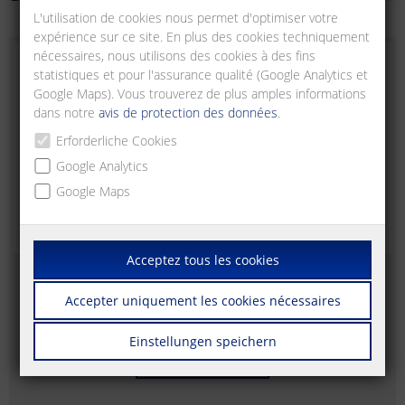
L'utilisation de cookies nous permet d'optimiser votre
expérience sur ce site. En plus des cookies techniquement
nécessaires, nous utilisons des cookies à des fins
statistiques et pour l'assurance qualité (Google Analytics et
Google Maps). Vous trouverez de plus amples informations
dans notre
avis de protection des données
.
Erforderliche Cookies
Google Analytics
Google Maps
Acceptez tous les cookies
All About Automation
Accepter uniquement les cookies nécessaires
Zurich, Suisse
Einstellungen speichern
Site web