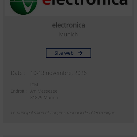
electronica
Munich
Site web
Date :
10-13 novembre, 2026
ICM
Endroit :
Am Messesee
81829 Munich
Le principal salon et congrès mondial de l'électronique