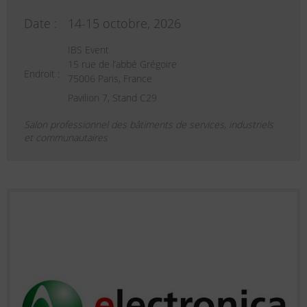
Date :
14-15 octobre, 2026
IBS Event
15 rue de l’abbé Grégoire
Endroit :
75006 Paris, France
Pavilion 7, Stand C29
Salon professionnel des bâtiments de services, industriels
et communautaires