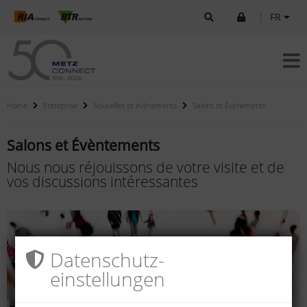
|
FR
Home
Entreprise
Nouvelles et événements
Salons et Évènements
Salons et Évèntements
Nous nous réjouissons de votre visite et de
vos discussions intéressantes
Datenschutz­
einstellungen