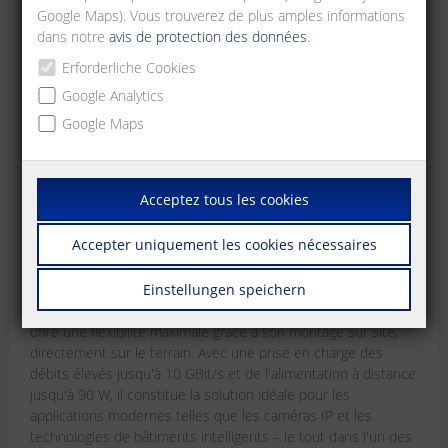
Google Maps). Vous trouverez de plus amples informations
dans notre
avis de protection des données
.
Erforderliche Cookies
Google Analytics
Google Maps
Acceptez tous les cookies
RJ45 field plug – ultra short
Accepter uniquement les cookies nécessaires
Votre solution pour les espaces restreints
4 mars 2026
Einstellungen speichern
Le connecteur RJ45 field plug ultra short de METZ CONNECT
offre une flexibilité maximale grâce à son montage sur site,
directement sur le terrain. Avec une prise en charge des
débits élevés jusqu'à 10 GBit/s et de l'alimentation à distance
jusqu'à 90 W, il constitue la solution idéale pour les
applications modernes telles que les caméras IP et les
technologies de bâtiments intelligents – le tout dans l'un des