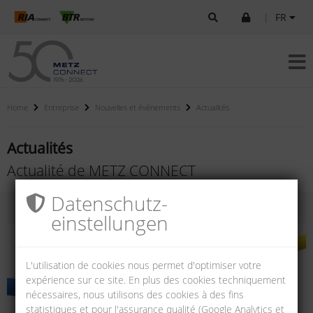
|
FR
Home
Entreprise
Nouvelles et événements
Actualités
Actualités
Actualité de METZ CONNECT
Datenschutz­
einstellungen
L'utilisation de cookies nous permet d'optimiser votre
expérience sur ce site. En plus des cookies techniquement
nécessaires, nous utilisons des cookies à des fins
statistiques et pour l'assurance qualité (Google Analytics et