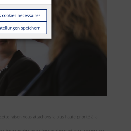
 cookies nécessaires
stellungen speichern
ette raison nous attachons la plus haute priorité à la