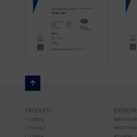
PRODUITS
ENTREPR
P|Cabling
Notre Socié
U|Contact
METZ CONN
C|Logline
Actualités