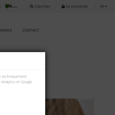
Chercher
Se connecter
|
FR
SERVICE
CONTACT
ies techniquement
e Analytics et Google