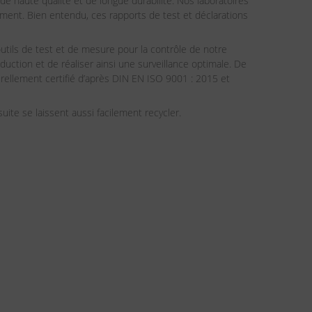
 haute qualité et de longue durabilité. Nos laboratoires
ment. Bien entendu, ces rapports de test et déclarations
outils de test et de mesure pour la contrôle de notre
ction et de réaliser ainsi une surveillance optimale. De
ellement certifié d’après DIN EN ISO 9001 : 2015 et
uite se laissent aussi facilement recycler.