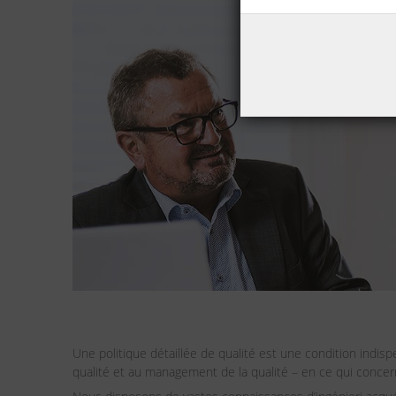
Une politique détaillée de qualité est une condition indis
qualité et au management de la qualité – en ce qui conce