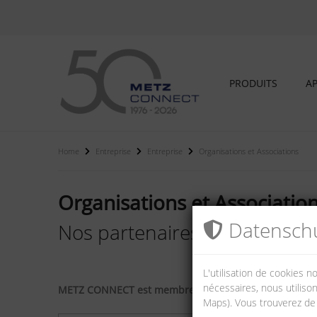
PRODUITS
AP
Home
Entreprise
Entreprise
Organisations et Associations
Organisations et Associatio
Datenschu
Nos partenaires pour le plai
L'utilisation de cookies 
nécessaires, nous utilison
METZ CONNECT est membre des organisations et assoc
Maps). Vous trouverez de