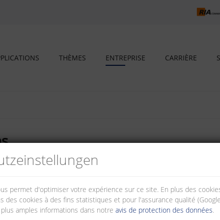
PLICATIONS
THÈMES
ENTREPRISE
CARRIÈRE
ns
tz­einstellungen
doyer
nous permet d'optimiser votre expérience sur ce site. En plus des cook
s des cookies à des fins statistiques et pour l'assurance qualité (Googl
iations suivantes
 plus amples informations dans notre
avis de protection des données
.