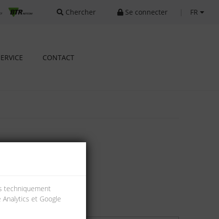
Chercher
Se connecter
|
FR
SERVICE
CONTACT
ies techniquement
e Analytics et Google