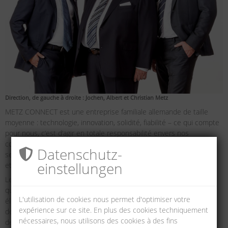
Direction, de gauche à droite : Jochen, Albert et Christian Metz
METZ CONNECT est une entreprise familiale allemande de taille
moyenne : technologie, innovation, solidité, fiabilité – ce qui compte
pour nous, c‘est d‘agir en totale responsabilité envers nos
collaborateurs, clients et partenaires commerciaux. Tous les
Datenschutz­
secteurs du groupe d‘entreprises sont dirigés de manière durable
einstellungen
et sur la base des normes de qualité certifiée.
Le groupe METZ CONNECT est aujourd‘hui synonyme de haute
qualité dans le domaine de la technique de connexion et pour les
L'utilisation de cookies nous permet d'optimiser votre
éléments de connexion dans les secteurs de l‘électrotechnique et
expérience sur ce site. En plus des cookies techniquement
de l‘électronique. Nos produits garantissent dans le monde entier
nécessaires, nous utilisons des cookies à des fins
des connexions sûres et fiables et assurent ainsi un flux