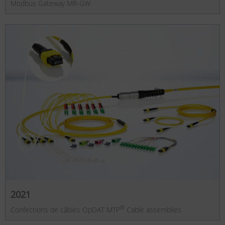
Modbus Gateway MR-GW
2021
®
Confections de câbles OpDAT MTP
Cable assemblies