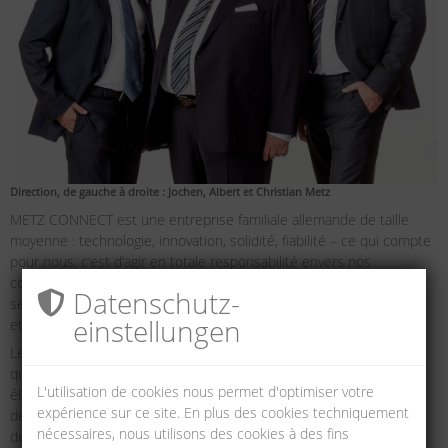
Direction, de gauche à droite : Jochen, Albert et Christian Metz
METZ CONNECT est une entreprise familiale allemande de taille
moyenne : technologie, innovation, solidité, fiabilité – ce qui compte
pour nous, c‘est d‘agir en totale responsabilité envers nos
collaborateurs, clients et partenaires commerciaux. Tous les
Datenschutz­
secteurs du groupe d‘entreprises sont dirigés de manière durable
einstellungen
et sur la base des normes de qualité certifiée.
Le groupe METZ CONNECT est aujourd‘hui synonyme de haute
qualité dans le domaine de la technique de connexion et pour les
L'utilisation de cookies nous permet d'optimiser votre
éléments de connexion dans les secteurs de l‘électrotechnique et
expérience sur ce site. En plus des cookies techniquement
de l‘électronique. Nos produits garantissent dans le monde entier
nécessaires, nous utilisons des cookies à des fins
des connexions sûres et fiables et assurent ainsi un flux