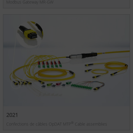
Modbus Gateway MR-GW
2021
®
Confections de câbles OpDAT MTP
Cable assemblies