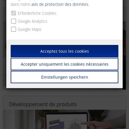
dans notre
avis de protection des données
.
Erforderliche Cookies
Conseil et conception
Google Analytics
Google Maps
Acceptez tous les cookies
Accepter uniquement les cookies nécessaires
Einstellungen speichern
Développement de produits