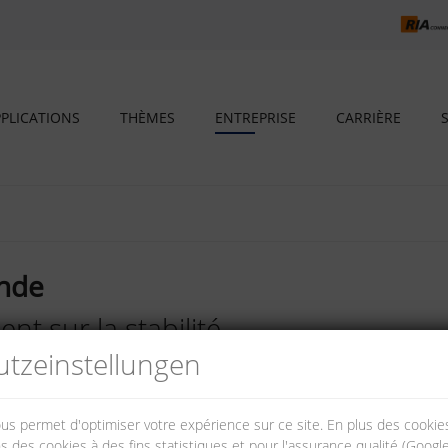
PLICATIONS
THÈMES
ENTREPRISE
CARRIÈRE
nde
t sur la stabilité
tz­einstellungen
roupe possède des sites de production et de vente en Suisse, en Hongr
26 pays.
nous permet d'optimiser votre expérience sur ce site. En plus des cook
s des cookies à des fins statistiques et pour l'assurance qualité (Googl