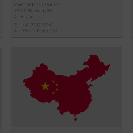
Vogelherd 5/7 | Usine 5
78176 Blumberg, BW
Allemagne
Tel.: +49 7702 533-0
Fax: +49 7702 533-433