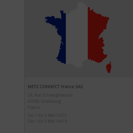
METZ CONNECT France SAS
28, Rue Schweighaeuser
67000 Strasbourg
France
Tel.: +33 3 88617073
Fax: +33 3 88619473