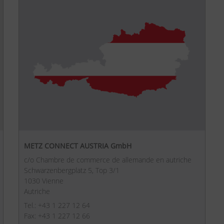
METZ CONNECT AUSTRIA GmbH
c/o Chambre de commerce de allemande en autriche
Schwarzenbergplatz 5, Top 3/1
1030 Vienne
Autriche
Tel.: +43 1 227 12 64
Fax: +43 1 227 12 66