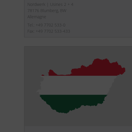
Nordwerk | Usines 2 + 4
78176 Blumberg, BW
Allemagne
Tel.: +49 7702 533-0
Fax: +49 7702 533-433