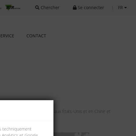
Chercher
Se connecter
|
FR
SERVICE
CONTACT
ie, en France, en Autriche, aux États-Unis et en Chine et
ies techniquement
e Analytics et Google