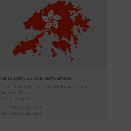
METZ CONNECT Asia Pacific Limited
Suite 1803, 18/F, Chinachem Hollywood Centre 1
Hollywood Road
Central Hong-Kong
Tel.: +852 26 027 300
Fax: +852 27 257 522