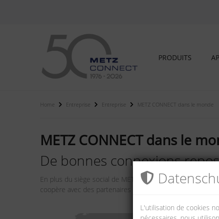
PRODUITS
AP
Home
Entreprise
Entreprise
METZ CONNECT dans le monde
METZ CONNECT dans le mo
De bonnes connexions reposen
Datenschu
En plus du siège social de METZ CONNECT à Blumberg, le g
coopère avec des partenaires commerciaux dans plus de 
L'utilisation de cookies 
nécessaires, nous utilison