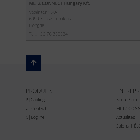
METZ CONNECT Hungary Kft.
Vásár tér 16/A
6090 Kunszentmiklós
Hongrie
Tel.: +36 76 350524
PRODUITS
ENTREPR
P|Cabling
Notre Socié
U|Contact
METZ CONN
C|Logline
Actualités
Salons | É