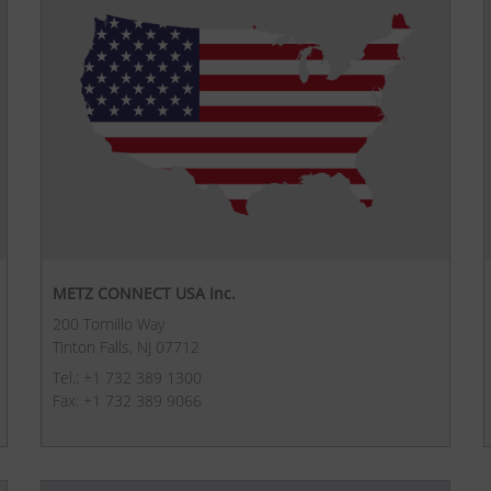
METZ CONNECT USA Inc.
200 Tornillo Way
Tinton Falls, NJ 07712
Tel.: +1 732 389 1300
Fax: +1 732 389 9066