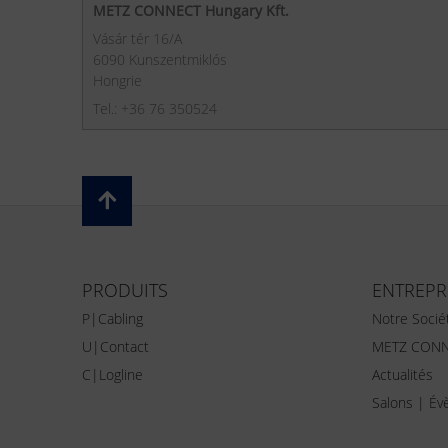
METZ CONNECT Hungary Kft.
Vásár tér 16/A
6090 Kunszentmiklós
Hongrie
Tel.: +36 76 350524
PRODUITS
ENTREPR
P|Cabling
Notre Socié
U|Contact
METZ CONN
C|Logline
Actualités
Salons | É