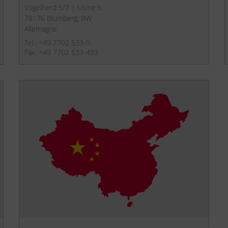
Vogelherd 5/7 | Usine 5
78176 Blumberg, BW
Allemagne
Tel.: +49 7702 533-0
Fax: +49 7702 533-433