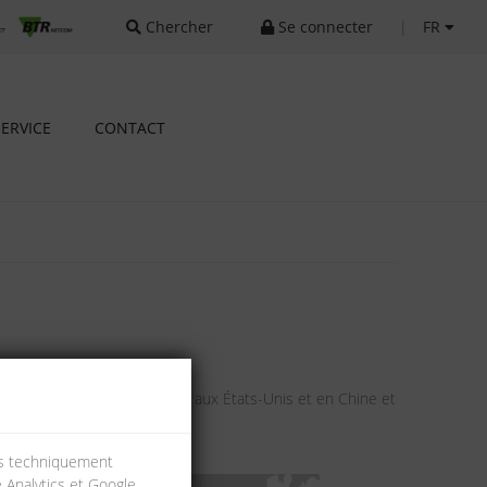
Chercher
Se connecter
|
FR
SERVICE
CONTACT
ie, en France, en Autriche, aux États-Unis et en Chine et
ies techniquement
e Analytics et Google