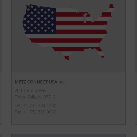
METZ CONNECT USA Inc.
200 Tornillo Way
Tinton Falls, NJ 07712
Tel.: +1 732 389 1300
Fax: +1 732 389 9066