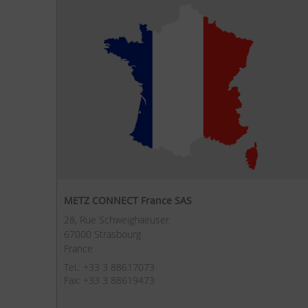
METZ CONNECT France SAS
28, Rue Schweighaeuser
67000 Strasbourg
France
Tel.: +33 3 88617073
Fax: +33 3 88619473