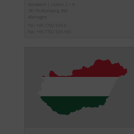
Nordwerk | Usines 2 + 4
78176 Blumberg, BW
Allemagne
Tel.: +49 7702 533-0
Fax: +49 7702 533-433