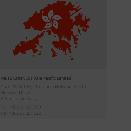
METZ CONNECT Asia Pacific Limited
Suite 1803, 18/F, Chinachem Hollywood Centre 1
Hollywood Road
Central Hong-Kong
Tel.: +852 26 027 300
Fax: +852 27 257 522