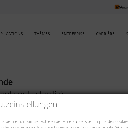
PLICATIONS
THÈMES
ENTREPRISE
CARRIÈRE
nde
t sur la stabilité
tz­einstellungen
roupe possède des sites de production et de vente en Suisse, en Hongr
26 pays.
nous permet d'optimiser votre expérience sur ce site. En plus des cook
s des cookies à des fins statistiques et pour l'assurance qualité (Googl