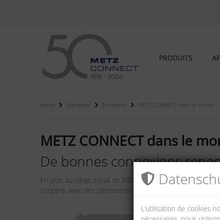
PRODUITS
AP
Home
Entreprise
Entreprise
METZ CONNECT dans le monde
METZ CONNECT dans le mo
De bonnes connexions reposen
Datenschu
En plus du siège social de METZ CONNECT à Blumberg, le g
coopère avec des partenaires commerciaux dans plus de 
L'utilisation de cookies 
nécessaires, nous utilison