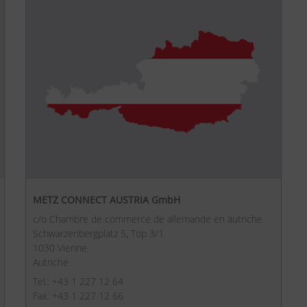
METZ CONNECT AUSTRIA GmbH
c/o Chambre de commerce de allemande en autriche
Schwarzenbergplatz 5, Top 3/1
1030 Vienne
Autriche
Tel.: +43 1 227 12 64
Fax: +43 1 227 12 66