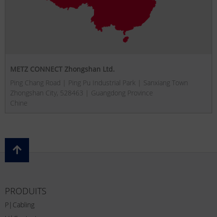
METZ CONNECT Zhongshan Ltd.
Ping Chang Road | Ping Pu Industrial Park | Sanxiang Town
Zhongshan City, 528463 | Guangdong Province
Chine
PRODUITS
P|Cabling