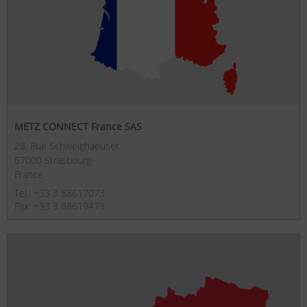
METZ CONNECT France SAS
28, Rue Schweighaeuser
67000 Strasbourg
France
Tel.: +33 3 88617073
Fax: +33 3 88619473