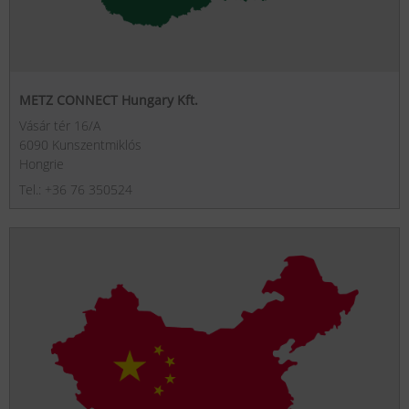
METZ CONNECT Hungary Kft.
Vásár tér 16/A
6090 Kunszentmiklós
Hongrie
Tel.: +36 76 350524