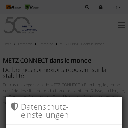
|
FR
Home
Entreprise
Entreprise
METZ CONNECT dans le monde
METZ CONNECT dans le monde
De bonnes connexions reposent sur la
stabilité
En plus du siège social de METZ CONNECT à Blumberg, le groupe
possède des sites de production et de vente en Suisse, en Hongrie,
en France, en Autriche, aux États-Unis et en Chine et coopère avec
des partenaires commerciaux dans plus de 26 pays.
Datenschutz­
einstellungen