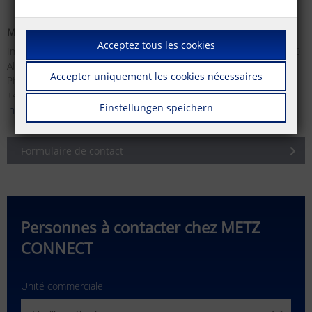
METZ CONNECT GmbH
METZ CONNECT France SAS
Acceptez tous les cookies
Im Tal 2 | 78176 Blumberg |
28, Rue Schweighaeuser | 67000
Allemagne
Strasbourg | France
Accepter uniquement les cookies nécessaires
Phone +49 (0)7702 533-0 | Fax
Tél. +33 3 88617073 | Fax +33 3
+49 (0)7702 533-119
88619473
Einstellungen speichern
info(at)metz-connect.com
info(at)metz-connect.com
Formulaire de contact
Personnes à contacter chez METZ
CONNECT
Unité commerciale