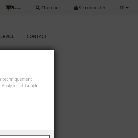
Chercher
Se connecter
|
FR
SERVICE
CONTACT
ies techniquement
e Analytics et Google
lisé.