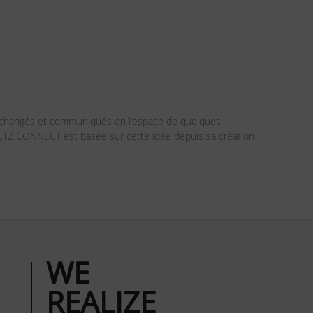
 échangés et communiqués en l‘espace de quelques
 METZ CONNECT est basée sur cette idée depuis sa création
WE
REALIZE