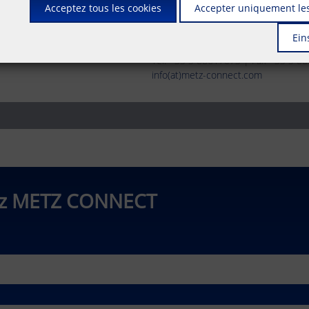
Acceptez tous les cookies
Accepter uniquement les
METZ CONNECT France SAS
Ein
28, Rue Schweighaeuser | 67000 St
Tél. +33 3 88617073 | Fax +33 3 8
info(at)metz-connect.com
hez METZ CONNECT