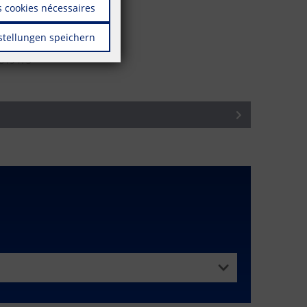
 cookies nécessaires
stellungen speichern
rasbourg | France
8619473