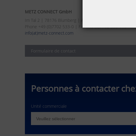
METZ CONNECT GmbH
Im Tal 2 | 78176 Blumberg | Allemagne
Phone +49 (0)7702 533-0 | Fax +49 (0)7702 533-119
info(at)metz-connect.com
Formulaire de contact
Personnes à contacter c
Unité commerciale