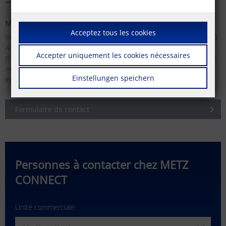
METZ CONNECT GmbH
METZ CONNECT France SAS
Acceptez tous les cookies
Im Tal 2 | 78176 Blumberg |
28, Rue Schweighaeuser | 67000
Allemagne
Strasbourg | France
Accepter uniquement les cookies nécessaires
Phone +49 (0)7702 533-0 | Fax
Tél. +33 3 88617073 | Fax +33 3
+49 (0)7702 533-119
88619473
Einstellungen speichern
info(at)metz-connect.com
info(at)metz-connect.com
Formulaire de contact
Personnes à contacter chez METZ
CONNECT
Unité commerciale