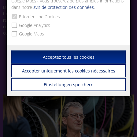
Google Maps). Vous trouverez de plus amples informations
Bien que notre siège soit basé en Allemagne, nous recherchons
dans notre
avis de protection des données
.
toujours des personnes talentueuses et passionnées pour nous
Erforderliche Cookies
rejoindre. Nous vous invitons à explorer nos postes ouverts et à
Google Analytics
commencer votre parcours avec un leader de la technologie de
connexion.
Google Maps
Acceptez tous les cookies
Accepter uniquement les cookies nécessaires
Einstellungen speichern