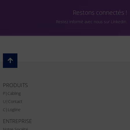
Restons connectés !
Restez informé avec nous sur LinkedIn.
PRODUITS
P|Cabling
U|Contact
C|Logline
ENTREPRISE
Notre Société