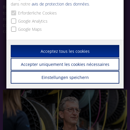
dans notre
avis de protection des données
.
Bien que notre siège soit basé en Allemagne, nous recherchons
toujours des personnes talentueuses et passionnées pour nous
Erforderliche Cookies
rejoindre. Nous vous invitons à explorer nos postes ouverts et à
Google Analytics
commencer votre parcours avec un leader de la technologie de
Google Maps
connexion.
Acceptez tous les cookies
Accepter uniquement les cookies nécessaires
Einstellungen speichern