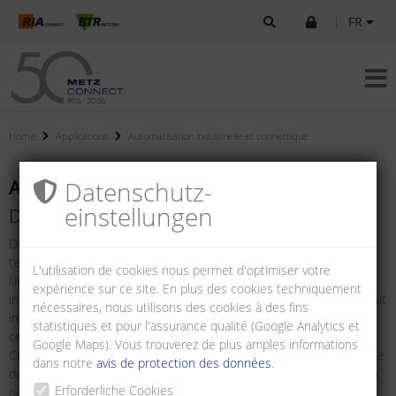
|
FR
Home
Applications
Automatisation industrielle et connectique
Automatisation industrielle et connectique
Datenschutz­
einstellungen
Du niveau du terrain au centre de données
Dans les segments de marché de l'électronique industrielle, de la
technologie des données et de la communication ainsi que de
L'utilisation de cookies nous permet d'optimiser votre
l'ingénierie du bâtiment, METZ CONNECT propose des systèmes
expérience sur ce site. En plus des cookies techniquement
intégrés pour un flux de données sûr et sans problèmes – du circuit
nécessaires, nous utilisons des cookies à des fins
imprimé à l'environnement de l'infrastructure en passant par les
statistiques et pour l'assurance qualité (Google Analytics et
connecteurs, les câbles et les panneaux de brassage. METZ
Google Maps). Vous trouverez de plus amples informations
CONNECT garantit ainsi une communication globale et transparente
dans notre
avis de protection des données
.
dans tous les domaines d'application – sans rupture de système ni
Erforderliche Cookies
pertes de puissance. En plus de la grande variété de technologies