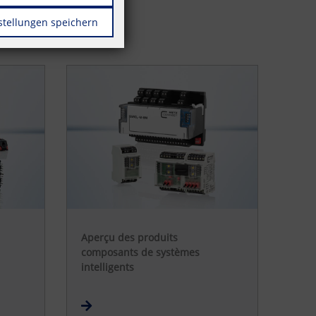
stellungen speichern
Aperçu des produits
composants de systèmes
intelligents