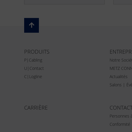
PRODUITS
ENTREPR
P|Cabling
Notre Socié
U|Contact
METZ CONN
C|Logline
Actualités
Salons | É
CARRIÈRE
CONTAC
Personnes à
Conformité