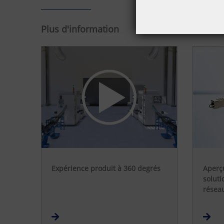
Plus d'information
Expérience produit à 360 degrés
Aperç
soluti
résea