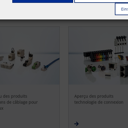
Ein
u des produits
Aperçu des produits
ons de câblage pour
technologie de connexion
ux