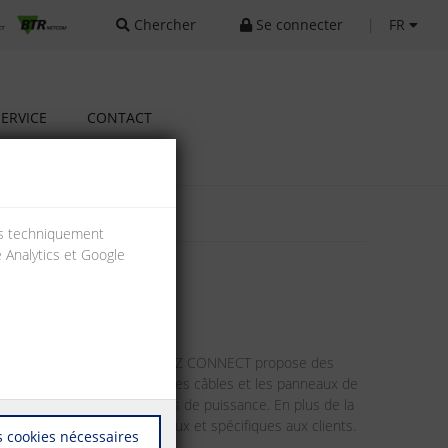
Chercher
Se connecter
|
FR
SERVICE
CONTACT
ies techniquement
e Analytics et Google
e l'ingénierie du bâtiment, METZ CONNECT propose des
assant par les connecteurs, les câbles et les panneaux de
upture de système ni pertes de puissance. En plus de la
ons de systèmes transversaux et spécifiques aux clients.
 cookies nécessaires