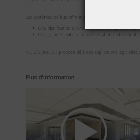
Les systèmes de bus offrent divers avantages à cet égard:
Une planification et une installation simplifiées des
Une grande flexibilité dans l’utilisation du bâtimen
METZ CONNECT propose déjà des applications logicielles pr
Plus d'information