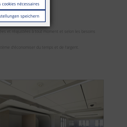
 cookies nécessaires
stellungen speichern
églées et réajustées à tout moment et selon les besoins
ystème d'économiser du temps et de l'argent.