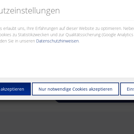
e
tz­einstellungen
enz
 erlaubt uns, Ihre Erfahrungen auf dieser Website zu optimieren. Neb
okies zu Statistikzwecken und zur Qualitätssicherung (Google Analytic
nden Sie in unseren
Datenschutzhinweisen
.
 akzeptieren
Nur notwendige Cookies akzeptieren
Ein