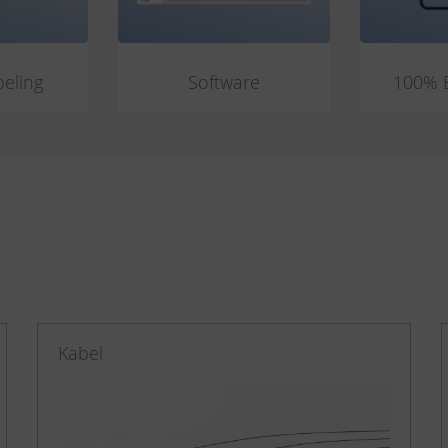
beling
Software
100% 
Kabel