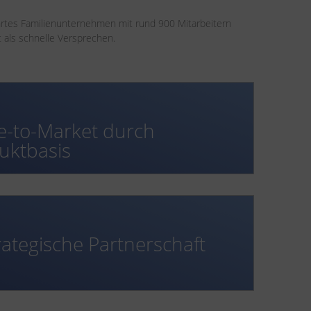
ührtes Familienunternehmen mit rund 900 Mitarbeitern
t als schnelle Versprechen.
e-to-Market durch
uktbasis
trategische Partnerschaft