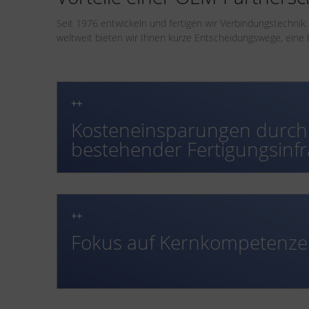
Seit 1976 entwickeln und fertigen wir Verbindungstechnik
weltweit bieten wir Ihnen kurze Entscheidungswege, eine h
++
Kosteneinsparungen durch
bestehender Fertigungsinfr
++
Fokus auf Kernkompetenz