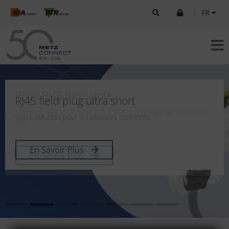
|
FR
Prise RJ45 innovante
RJ45 field plug ultra short
Montage rapide et facile grâce à la technologie de connexion
Votre solution pour les espaces restreints.
IDC.
En Savoir Plus
En Savoir Plus