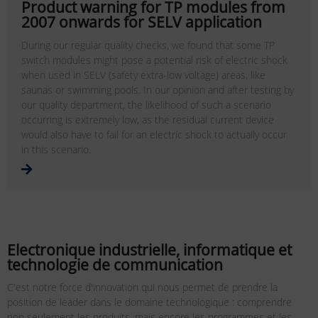
Product warning for TP modules from
2007 onwards for SELV application
During our regular quality checks, we found that some TP
switch modules might pose a potential risk of electric shock
when used in SELV (safety extra-low voltage) areas, like
saunas or swimming pools. In our opinion and after testing by
our quality department, the likelihood of such a scenario
occurring is extremely low, as the residual current device
would also have to fail for an electric shock to actually occur
in this scenario.
Electronique industrielle, informatique et
technologie de communication
C'est notre force d'innovation qui nous permet de prendre la
position de leader dans le domaine technologique : comprendre
non seulement les produits, mais encore les programmes et les