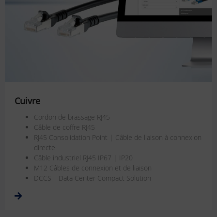
Cuivre
Cordon de brassage RJ45
Câble de coffre RJ45
RJ45 Consolidation Point | Câble de liaison à connexion
directe
Câble industriel RJ45 IP67 | IP20
M12 Câbles de connexion et de liaison
DCCS – Data Center Compact Solution