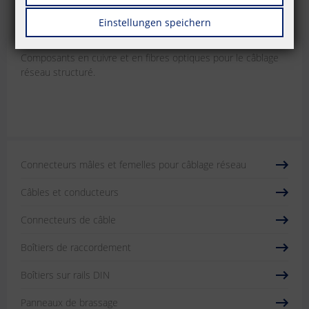
P | Cabling
Einstellungen speichern
Solutions de câblage pour réseaux
Composants en cuivre et en fibres optiques pour le câblage
réseau structuré.
Connecteurs mâles et femelles pour câblage réseau
Câbles et conducteurs
Connecteurs de câble
Boîtiers de raccordement
Boîtiers sur rails DIN
Panneaux de brassage