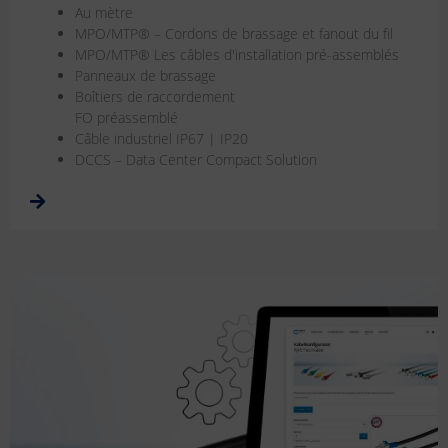
Au mètre
MPO/MTP® – Cordons de brassage et fanout du fil
MPO/MTP® Les câbles d'installation pré-assemblés
Panneaux de brassage
Boîtiers de raccordement
FO préassemblé
Câble industriel IP67 | IP20
DCCS – Data Center Compact Solution