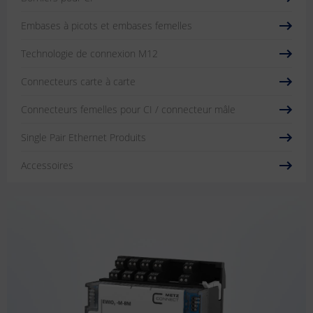
Embases à picots et embases femelles
Technologie de connexion M12
Connecteurs carte à carte
Connecteurs femelles pour CI / connecteur mâle
Single Pair Ethernet Produits
Accessoires