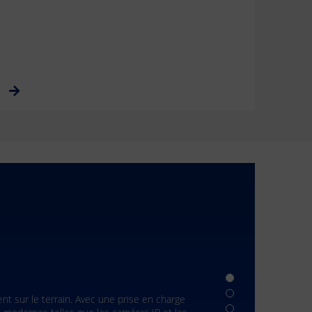
OpDAT slid
12 sept. 2025
res de données et même dans les logements
Avec les nouvel