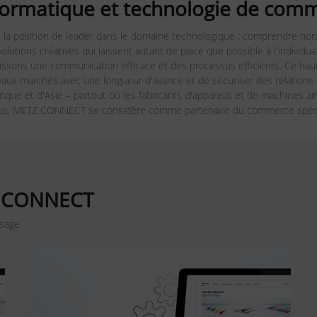
informatique et technologie de com
e la position de leader dans le domaine technologique : comprendre no
olutions créatives qui laissent autant de place que possible à l'individu
issons une communication efficace et des processus efficients. Ce haut 
ux marchés avec une longueur d'avance et de sécuriser des relation
e et d'Asie – partout où les fabricants d'appareils et de machines ains
plus, METZ CONNECT se considère comme partenaire du commerce spéci
TZ CONNECT
ssage